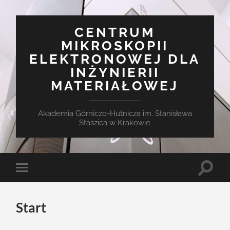
CENTRUM
MIKROSKOPII
ELEKTRONOWEJ DLA
INŻYNIERII
MATERIAŁOWEJ
Akademia Górniczo-Hutnicza im. Stanisława
Staszica w Krakowie
Start