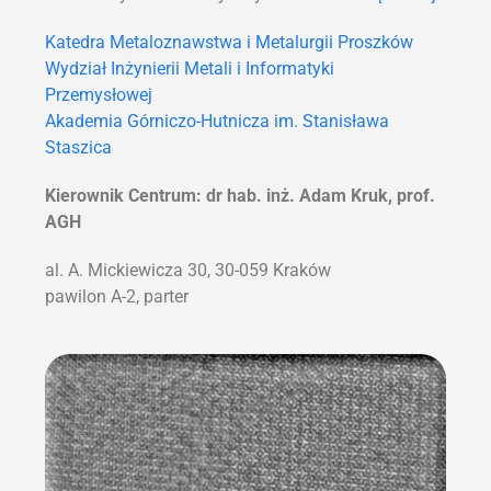
Katedra Metaloznawstwa i Metalurgii Proszków
Wydział Inżynierii Metali i Informatyki
Przemysłowej
Akademia Górniczo-Hutnicza im. Stanisława
Staszica
Kierownik Centrum: dr hab. inż. Adam Kruk, prof.
AGH
al. A. Mickiewicza 30, 30-059 Kraków
pawilon A-2, parter